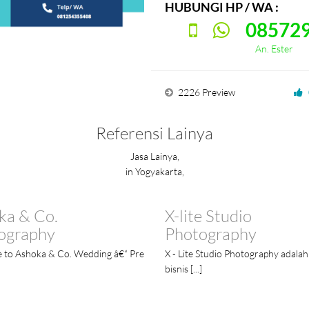
HUBUNGI HP / WA :
08572
An. Ester
2226 Preview
Referensi Lainya
Jasa Lainya,
in Yogyakarta,
ka & Co.
X-lite Studio
ography
Photography
 to Ashoka & Co. Wedding â€“ Pre
X - Lite Studio Photography adalah
bisnis [...]