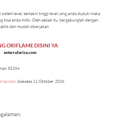
 sistem level, semakin tinggi level yang anda duduki maka
ng bisa anda miliki. Oleh sebab itu, bergabunglah dengan
raktis dan mudah dikerjakan
G ORIFLAME DISINI YA
esterrufariza.com
leman 55284
ariza.com
, diaksess 11 Oktober 2018
Pengalaman: