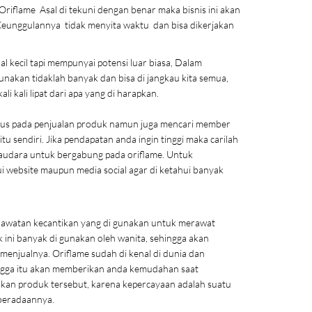
Oriflame Asal di tekuni dengan benar maka bisnis ini akan
 Keunggulannya tidak menyita waktu dan bisa dikerjakan
 kecil tapi mempunyai potensi luar biasa,
Dalam
gunakan tidaklah banyak dan bisa di jangkau kita semua,
li kali lipat dari apa yang di harapkan.
fokus pada penjualan produk namun juga mencari member
tu sendiri. Jika pendapatan anda ingin tinggi maka carilah
audara untuk bergabung pada oriflame. Untuk
ui website maupun media social agar di ketahui banyak
erawatan kecantikan yang di gunakan untuk merawat
 ini banyak di gunakan oleh wanita, sehingga akan
menjualnya. Oriflame sudah di kenal di dunia dan
ingga itu akan memberikan anda kemudahan saat
n produk tersebut, karena kepercayaan adalah suatu
eberadaannya.