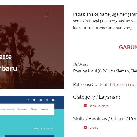
Pada bisnis oriflame juga menganut
semakin tinggi pula penghasilan ya
kami untuk bisnis rumahan yang p
GABUN
Address
:
Pogung kidul (8,26 km) Sleman, S
Referensi Content :
https:esterruf
Category / Layanan:
Jasa Lainnya
Skills / Fasilitas / Client / 
bisnis