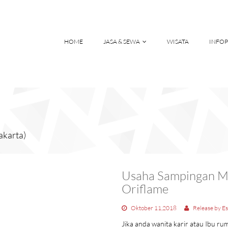
HOME
JASA & SEWA
WISATA
INFOP
akarta)
Usaha Sampingan M
Oriflame
Oktober 11,2018
Release by Es
Jika anda wanita karir atau Ibu 