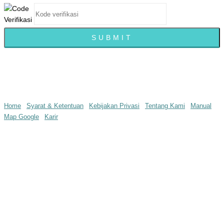
© infopedia.co.id 2016 all rights reserved
Home
|
Syarat & Ketentuan
|
Kebijakan Privasi
|
Tentang Kami
|
Manual
Map Google
|
Karir