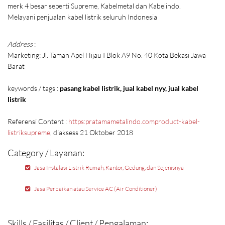
merk 4 besar seperti Supreme, Kabelmetal dan Kabelindo.
Melayani penjualan kabel listrik seluruh Indonesia
Address
:
Marketing: Jl. Taman Apel Hijau I Blok A9 No. 40 Kota Bekasi Jawa
Barat
keywords / tags :
pasang kabel listrik, jual kabel nyy, jual kabel
listrik
Referensi Content :
https:pratamametalindo.comproduct-kabel-
listriksupreme
, diaksess 21 Oktober 2018
Category / Layanan:
Jasa Instalasi Listrik Rumah, Kantor, Gedung, dan Sejenisnya
Jasa Perbaikan atau Service AC (Air Conditioner)
Skills / Fasilitas / Client / Pengalaman: