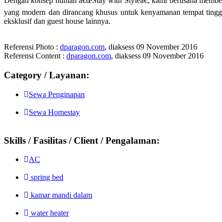
Dengan konsep hunian â€œStay with Styleâ€, kami berusaha member
yang modern dan dirancang khusus untuk kenyamanan tempat tinggal
eksklusif dan guest house lainnya.
Referensi Photo :
dparagon.com
, diaksess 09 November 2016
Referensi Content :
dparagon.com
, diaksess 09 November 2016
Category / Layanan:
Sewa Penginapan
Sewa Homestay
Skills / Fasilitas / Client / Pengalaman:
AC
spring bed
kamar mandi dalam
water heater