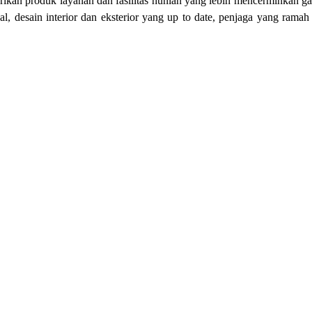
ikan produk layanan dan fasilitas hunian yang lebih mencerminkan g
, desain interior dan eksterior yang up to date, penjaga yang rama