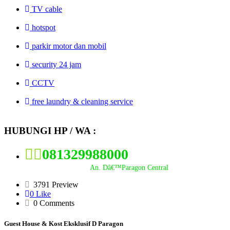
TV cable
hotspot
parkir motor dan mobil
security 24 jam
CCTV
free laundry & cleaning service
HUBUNGI HP / WA :
081329988000
An. Dâ€™Paragon Central
3791 Preview
0 Like
0 Comments
Guest House & Kost Eksklusif D Paragon