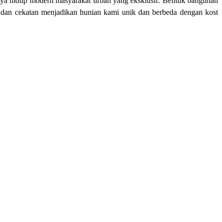
aya hidup modern masyarakat urban yang eksklusif. Bentuk bangunan
h dan cekatan menjadikan hunian kami unik dan berbeda dengan kost