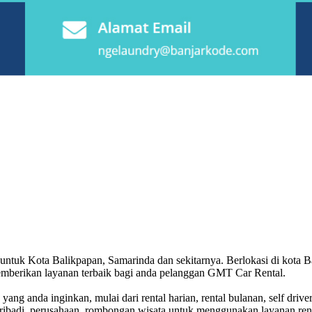
ntuk Kota Balikpapan, Samarinda dan sekitarnya. Berlokasi di kota Ba
mberikan layanan terbaik bagi anda pelanggan GMT Car Rental.
ang anda inginkan, mulai dari rental harian, rental bulanan, self dri
pribadi, perusahaan, rombongan wisata untuk menggunakan layanan rent