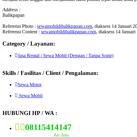
Address
:
Balikpapan
Referensi Photo :
sewamobildibalikpapan.com
, diaksess 14 Januari 2
Referensi Content :
sewamobildibalikpapan.com
, diaksess 14 Januari
Category / Layanan:
Jasa Rental / Sewa Mobil (Dengan / Tanpa Sopir)
Skills / Fasilitas / Client / Pengalaman:
Sewa Motor
Sewa Mobil
HUBUNGI HP / WA :
08115414147
An. Ansi