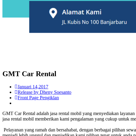
GMT Car Rental
Januari 14,2017
Release by Dheny Soesanto
Front Page Pengiklan
GMT Car Rental adalah jasa rental mobil yang menyediakan layanan u
jasa rental mobil memberikan kami pengalaman yang cukup untuk me
Pelayanan yang ramah dan bersahabat, dengan berbagai pilihan sewa y
menjadi lebih unggul dan menjadikan kami pilihan tepat untuk anda 