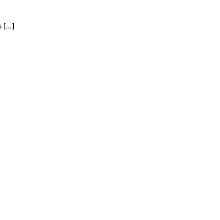
[...]