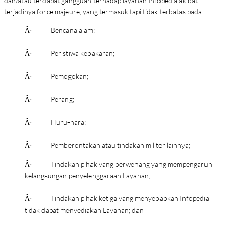
dan/atau terdapat gangguan terhadap layanan Infopedia akibat
terjadinya force majeure, yang termasuk tapi tidak terbatas pada:
Bencana alam;
Â·
Peristiwa kebakaran;
Â·
Pemogokan;
Â·
Perang;
Â·
Huru-hara;
Â·
Pemberontakan atau tindakan militer lainnya;
Â·
Tindakan pihak yang berwenang yang mempengaruhi
Â·
kelangsungan penyelenggaraan Layanan;
Tindakan pihak ketiga yang menyebabkan Infopedia
Â·
tidak dapat menyediakan Layanan; dan