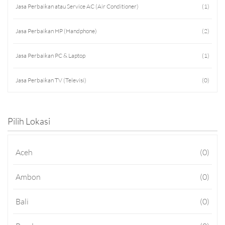
Jasa Perbaikan atau Service AC (Air Conditioner)
(1)
Jasa Perbaikan HP (Handphone)
(2)
Jasa Perbaikan PC & Laptop
(1)
Jasa Perbaikan TV (Televisi)
(0)
Jasa Perbaikan HT (Handy Talky)
(0)
Pilih Lokasi
Jasa Konsultan
(10)
Aceh
(0)
Jasa Konsultan IT
(6)
Ambon
(0)
Jasa Konsultasi TA
(0)
Bali
(0)
Jasa Kursus
(0)