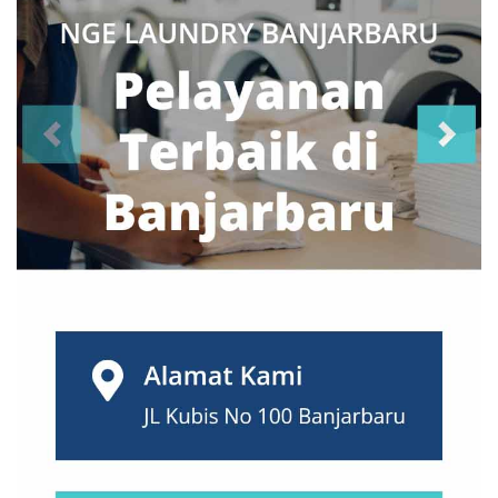
Malang
(2)
Manado
(0)
Mataram
(0)
Medan
(0)
Mojokerto
(0)
Nusa Tenggara
(0)
Padang
(0)
Palembang
(0)
Palu
(0)