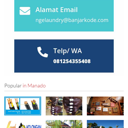
Pasuruan
(0)
Pekalongan
(0)
Pekanbaru
(0)
Probolinggo
(0)
Purwokerto
(0)
Salatiga
(0)
Popular
in Manado
Semarang
(0)
Serang
(0)
Sidoarjo
(0)