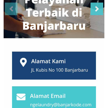
Mataram
(5)
Medan
(28)
Mojokerto
(2)
Nusa Tenggara
(27)
Padang
(25)
Palembang
(18)
Palu
(2)
Pasuruan
(7)
Pekalongan
(7)