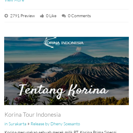
2791 Preview
0 Like
0 Comments
Korina Tour Indonesia
»
in Surakarta
Release by Dheny Soesanto
Korina merupakan sebuah merek milik PT. Korina Prima Sinergi.