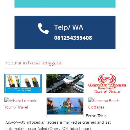
Pekanbaru
(13)
Probolinggo
(10)
Purwokerto
(12)
Salatiga
(7)
Popular
in Nusa Tenggara
Semarang
(63)
Serang
(7)
Sidoarjo
(17)
Sukabumi
(4)
Error: Table
'./u5469483_infopedia/i_access' is marked as crashed and last
Surabaya
(105)
(automatic?) repair failed (Query SQL tidak benar)