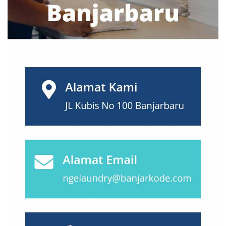
Medan
(28)
Mojokerto
(2)
Nusa Tenggara
(27)
Padang
(25)
Palembang
(18)
Palu
(2)
Pasuruan
(7)
Pekalongan
(7)
Pekanbaru
(13)