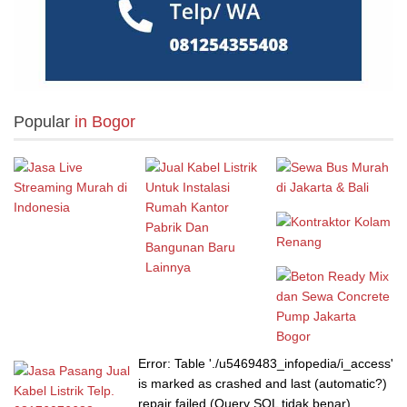
Probolinggo
(10)
Purwokerto
(12)
Salatiga
(7)
Popular
in Bogor
Semarang
(63)
Serang
(7)
Sidoarjo
(17)
Sukabumi
(4)
Surabaya
(105)
Surakarta
(14)
Error: Table './u5469483_infopedia/i_access'
is marked as crashed and last (automatic?)
repair failed (Query SQL tidak benar)
Tangerang
(99)