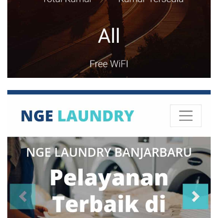
Kediri
(10)
Kupang
(8)
Lampung
(6)
Madiun
(13)
Magelang
(4)
Makassar
(20)
Malang
(83)
Manado
(30)
Mataram
(5)