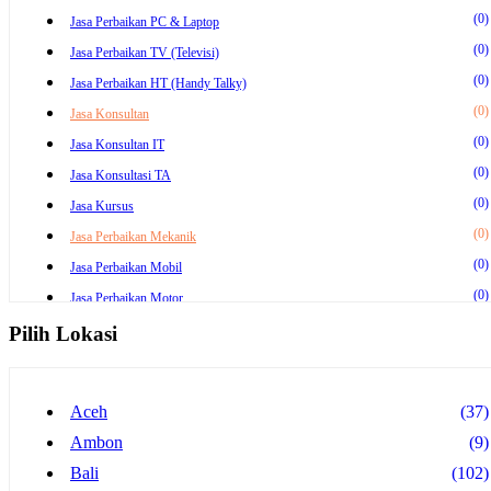
(0)
Jasa Perbaikan PC & Laptop
(0)
Jasa Perbaikan TV (Televisi)
(0)
Jasa Perbaikan HT (Handy Talky)
(0)
Jasa Konsultan
(0)
Jasa Konsultan IT
(0)
Jasa Konsultasi TA
(0)
Jasa Kursus
(0)
Jasa Perbaikan Mekanik
(0)
Jasa Perbaikan Mobil
(0)
Jasa Perbaikan Motor
(0)
Jasa Rental / Sewa & Travel
Pilih Lokasi
(0)
Jasa Rental / Sewa Mobil
(0)
Jasa Rental / Sewa Motor
Aceh
(37)
(0)
Jasa Travel Agent
Ambon
(9)
(0)
Jasa Pembantu
Bali
(102)
(0)
Jasa Pembantu Rumah Tangga