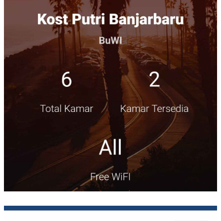
Mojokerto
(2)
Nusa Tenggara
(27)
Padang
(25)
Palembang
(18)
Palu
(2)
Pasuruan
(7)
Pekalongan
(7)
Pekanbaru
(13)
Probolinggo
(10)
Purwokerto
(12)
Salatiga
(7)
Semarang
(63)
Serang
(7)
Sidoarjo
(17)
Sukabumi
(4)
Surabaya
(105)