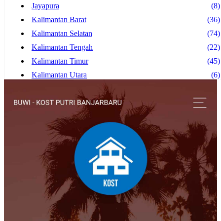
Jayapura
(8)
Kalimantan Barat
(36)
Kalimantan Selatan
(74)
Kalimantan Tengah
(22)
Kalimantan Timur
(45)
Kalimantan Utara
(6)
Kediri
(10)
Kupang
(8)
Lampung
(6)
Madiun
(13)
Magelang
(4)
Makassar
(20)
Malang
(83)
Manado
(30)
Mataram
(5)
Medan
(28)