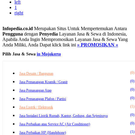
left
1
right
Infopedia.co.id
Merupakan Situs Untuk Mempertemukan Antara
Pengguna
dengan
Penyedia
Layanan Jasa & Sewa di Indonesia,
Apabila Anda Ingin Mempromosikan Layanan Jasa & Sewa Yang
Anda Miliki, Anda Dapat klick link ini
» PROMOSIKAN «
Pilih Jasa & Sewa
in Mojokerto
(0)
Jasa Desain / Bangunan
(0)
Jasa Pemasangan Kramik / Granit
(0)
Jasa Pemasangan Atap
(0)
Jasa Pemasangan Plafon / Partisi
(1)
Jasa Listrik / Elektronik
(0)
Jasa Instalasi Listrik Rumah, Kantor, Gedung, dan Sejenisnya
(0)
Jasa Perbaikan atau Service AC (Air Conditioner)
(1)
Jasa Perbaikan HP (Handphone)