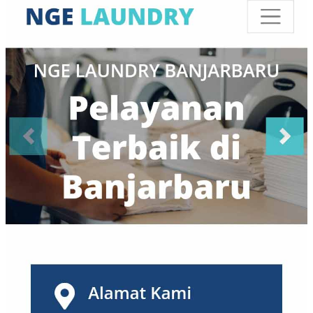
Surakarta
(14)
Tangerang
(99)
Tanjungpinang
(1)
Tasikmalaya
(3)
Tegal
(2)
Tuban
(1)
Yogyakarta
(134)