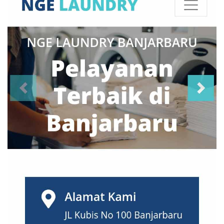
Kediri
(10)
Kupang
(8)
Lampung
(6)
Madiun
(13)
Magelang
(4)
Makassar
(20)
Malang
(83)
Manado
(30)
Mataram
(5)