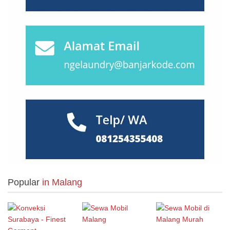
Medan
(28)
Mojokerto
(2)
Nusa Tenggara
(27)
Padang
(25)
Palembang
(18)
Palu
(2)
Pasuruan
(7)
Popular
in Malang
Pekalongan
(7)
Pekanbaru
(13)