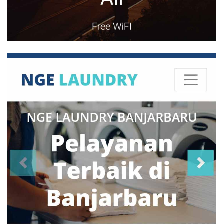
Lampung
(6)
Madiun
(13)
Magelang
(4)
Makassar
(20)
Malang
(83)
Manado
(30)
Mataram
(5)
Medan
(28)
Mojokerto
(2)