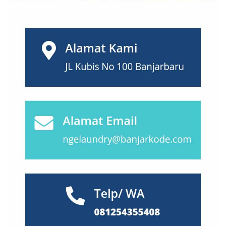
Nusa Tenggara
(27)
Padang
(25)
Palembang
(18)
Palu
(2)
Pasuruan
(7)
Pekalongan
(7)
Pekanbaru
(13)
Probolinggo
(10)
Purwokerto
(12)