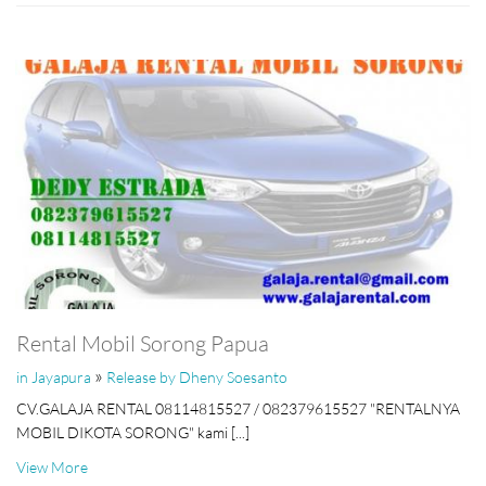
Rental Mobil Sorong Papua
»
in Jayapura
Release by Dheny Soesanto
CV.GALAJA RENTAL 08114815527 / 082379615527 "RENTALNYA
MOBIL DIKOTA SORONG" kami [...]
View More