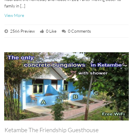
family in [...]
View More
2566 Preview
0 Like
0 Comments
Ketambe The Friendship Guesthouse