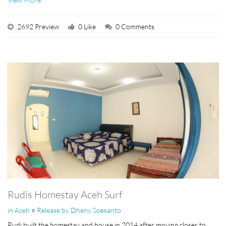
2692 Preview
0 Like
0 Comments
Rudis Homestay Aceh Surf
»
in Aceh
Release by Dheny Soesanto
Rudi built the homestay and house in 2014 after moving closer to