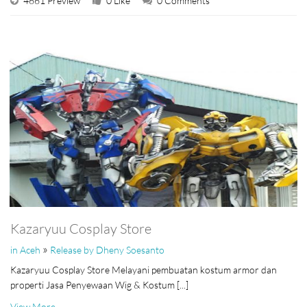
4661 Preview
0 Like
0 Comments
Kazaryuu Cosplay Store
»
in Aceh
Release by Dheny Soesanto
Kazaryuu Cosplay Store Melayani pembuatan kostum armor dan
properti Jasa Penyewaan Wig & Kostum [...]
View More