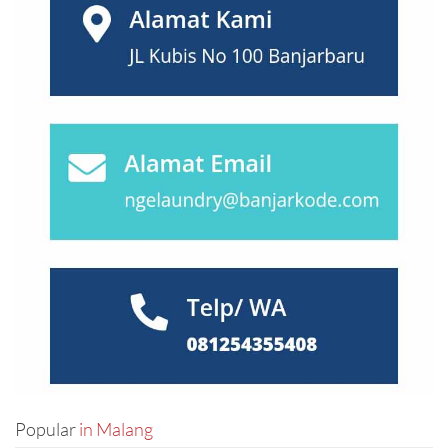
Mataram
(5)
Medan
(28)
Mojokerto
(2)
Nusa Tenggara
(27)
Padang
(25)
Palembang
(18)
Palu
(2)
Pasuruan
(7)
Popular
in Malang
Pekalongan
(7)