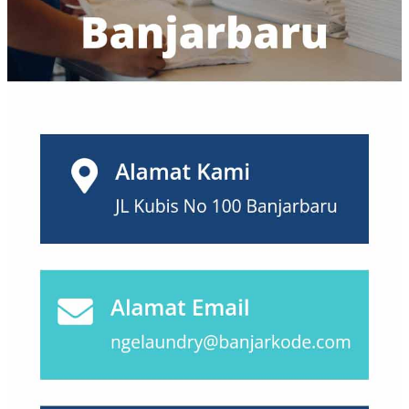
Probolinggo
(10)
Purwokerto
(12)
Salatiga
(7)
Semarang
(63)
Serang
(7)
Sidoarjo
(17)
Sukabumi
(4)
Surabaya
(105)
Surakarta
(14)
Tangerang
(99)
Tanjungpinang
(1)
Tasikmalaya
(3)
Tegal
(2)