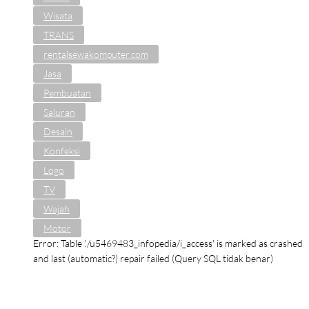
Wisata
TRANS
rentalsewakomputer.com
Jasa
Pembuatan
Saluran
Desain
Konfeksi
Logo
TV
Wajah
Motor
Error: Table './u5469483_infopedia/i_access' is marked as crashed
and last (automatic?) repair failed (Query SQL tidak benar)