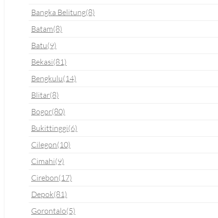
Bangka Belitung
(8)
Batam
(8)
Batu
(9)
Bekasi
(81)
Bengkulu
(14)
Blitar
(8)
Bogor
(80)
Bukittinggi
(6)
Cilegon
(10)
Cimahi
(9)
Cirebon
(17)
Depok
(81)
Gorontalo
(5)