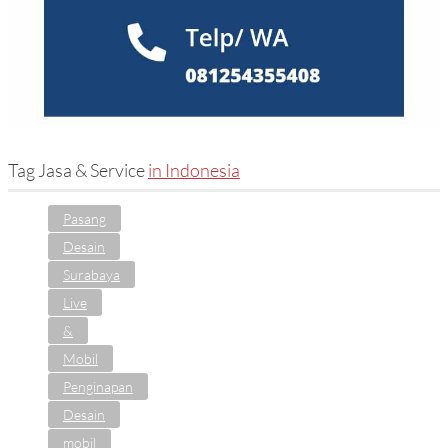
Tuban
(1)
Yogyakarta
(134)
Tag Jasa & Service
in Indonesia
Pasang
Desain
Surabaya
Live
&
Mobil
Penginapan
Desain
mobil