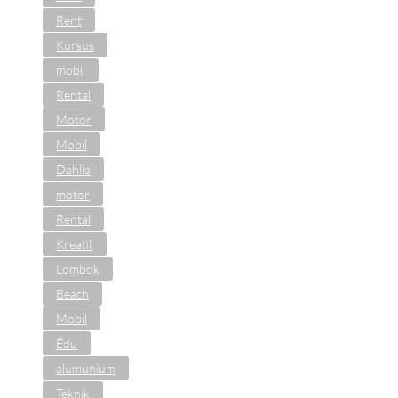
Rent
Kursus
mobil
Rental
Motor
Mobil
Dahlia
motor
Rental
Kreatif
Lombok
Beach
Mobil
Edu
alumunium
Teknik