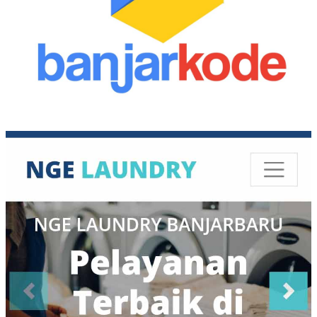
Makassar
(20)
Malang
(83)
Manado
(30)
Mataram
(5)
Medan
(28)
Mojokerto
(2)
Nusa Tenggara
(27)
Padang
(25)
Palembang
(18)
Palu
(2)
Pasuruan
(7)
Pekalongan
(7)
Pekanbaru
(13)