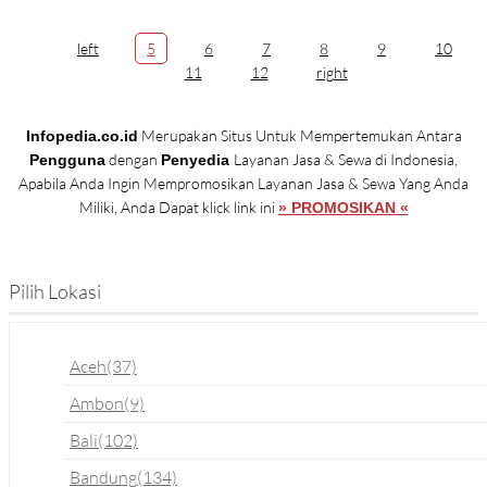
left
5
6
7
8
9
10
11
12
right
Merupakan Situs Untuk Mempertemukan Antara
Infopedia.co.id
dengan
Layanan Jasa & Sewa di Indonesia,
Pengguna
Penyedia
Apabila Anda Ingin Mempromosikan Layanan Jasa & Sewa Yang Anda
Miliki, Anda Dapat klick link ini
» PROMOSIKAN «
Pilih Lokasi
Aceh
(37)
Ambon
(9)
Bali
(102)
Bandung
(134)