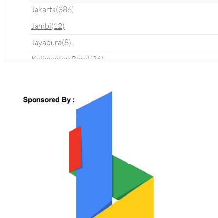
Jakarta
(386)
Jambi
(12)
Jayapura
(8)
Kalimantan Barat
(36)
Kalimantan Selatan
(74)
Kalimantan Tengah
(22)
Kalimantan Timur
(45)
Kalimantan Utara
(6)
Kediri
(10)
Kupang
(8)
Lampung
(6)
Madiun
(13)
Magelang
(4)