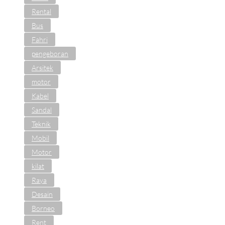
Rental
Bus
Fahri
pengeboran
Arsitek
motor
Kabel
Sandal
Teknik
Mobil
Motor
kilat
Raya
Desain
Borneo
Rent