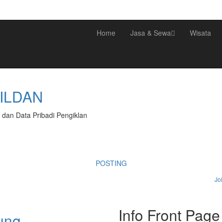
Home
Jasa & Sewa
Wisata
WILDAN
dan Data Pribadi Pengiklan
POSTING
Jo
Info Front Page
ung