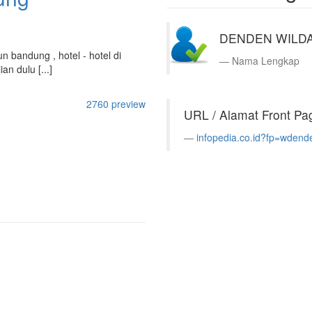
DENDEN WILD
n bandung , hotel - hotel di
Nama Lengkap
n dulu [...]
2760 preview
URL / Alamat Front Pa
infopedia.co.id?fp=wden